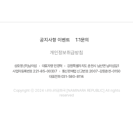
공지사항
이벤트
1:1문의
개인정보취급방침
상호명 (주)남이섬 ︲ 대표자명 민경혁 ︲ 강원특별자치도 춘천시 남산면 남이섬길1
사업자등록번호 221-85-00337 ︲ 통신판매업 신고번호 2007-강원춘천-0150
대표전화 031-580-8114
Copyright ⓒ 2024 나미나라공화국 [NAMINARA REPUBLIC] All rights
reserved