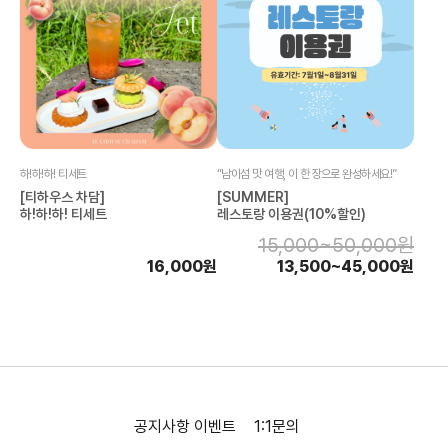
하!하!하! 티세트
“남이섬 맛 여행, 이 한 장으로 완성하세요!”
[티하우스 차담]
[SUMMER]
하!하!하! 티세트
레스토랑 이용권(10%할인)
15,000~50,000원
16,000원
13,500~45,000원
공지사항
이벤트
1:1문의