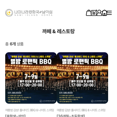
까페 & 레스토랑
총
6개
상품
여름밤 감성! 풀사이드 BBQ & 나이트 스위밍
여름밤 감성! 풀사이드 BBQ & 나이트 스위밍
[중학생~성인]
[36개월~초등학생]