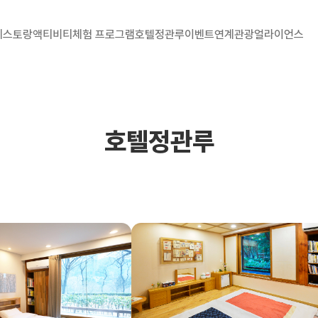
 레스토랑
액티비티
체험 프로그램
호텔정관루
이벤트
연계관광
얼라이언스
호텔정관루