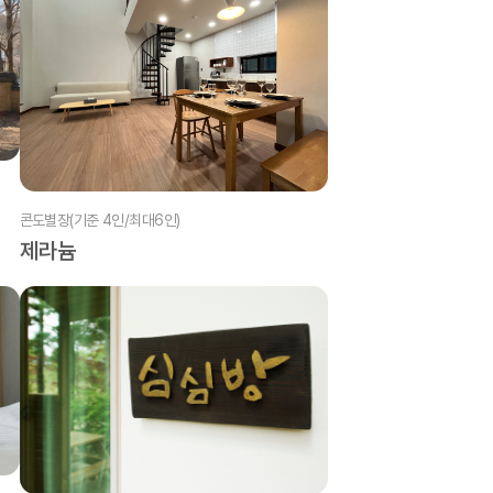
콘도별장(기준 4인/최대6인)
제라늄