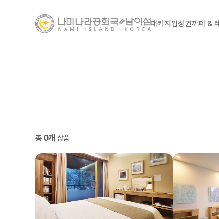
패키지
입장권
까페 &
총
0개
상품