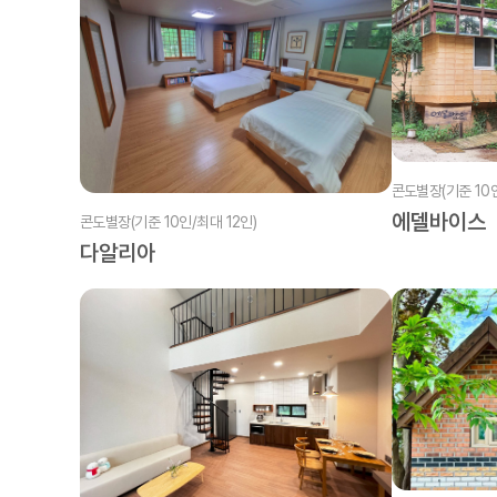
콘도별장(기준 10인
에델바이스
콘도별장(기준 10인/최대 12인)
다알리아