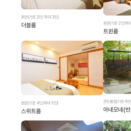
본관(기준 2인/ 최대 2인)
본관(기준 2인/최대
더블룸
트윈룸
콘도별장(기준 8인/
본관(기준 4인/최대 5인)
아네모네(반
스위트룸