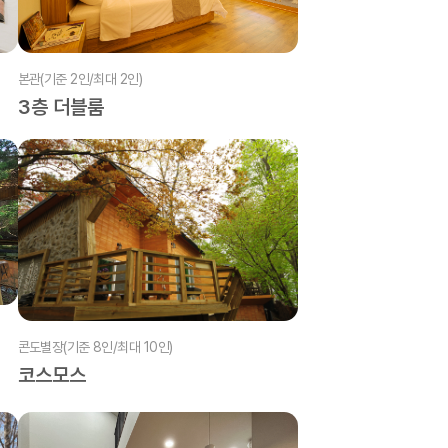
본관(기준 2인/최대 2인)
3층 더블룸
콘도별장(기준 8인/최대 10인)
코스모스