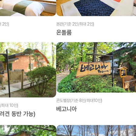
본관(기준 2인/최대 2인)
 2인)
온돌룸
콘도별장(기준 8인/최대10인)
최대 10인)
베고니아
려견 동반 가능)