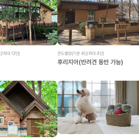
/최대 12인)
콘도별장(기준 4인/최대 4인)
후리지아(반려견 동반 가능)