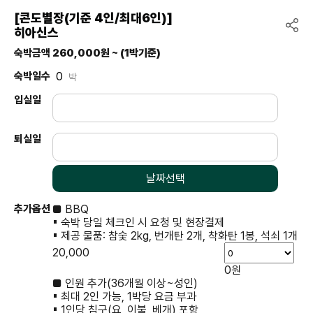
[콘도별장(기준 4인/최대6인)]
히아신스
숙박금액
260,000원 ~
(1박기준)
숙박일수
박
입실일
퇴실일
날짜선택
추가옵션
■ BBQ
▪ 숙박 당일 체크인 시 요청 및 현장결제
▪ 제공 물품: 참숯 2kg, 번개탄 2개, 착화탄 1봉, 석쇠 1개
20,000
0원
■ 인원 추가(36개월 이상~성인)
▪ 최대 2인 가능, 1박당 요금 부과
▪ 1인당 침구(요, 이불, 베개) 포함