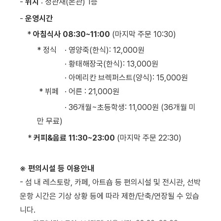
-
위치
: 정관재(본관) 1층
-
운영시간
*
아침식사 08:30~11:00
(마지막 주문 10:30)
* 정식 · 영양죽(한식): 12,000원
· 황태해장국(한식): 13,000원
· 아메리칸 브렉퍼스트(양식): 15,000원
* 뷔페 · 어른 : 21,000원
· 36개월~초등학생: 11,000원 (36개월 미
만 무료)
*
커피&음료 11:30~23:00
(마지막 주문 22:30)
※ 편의시설 등 이용안내
- 섬 내 레스토랑, 카페, 아트숍 등 편의시설 및 전시관, 선박
운항 시간은 기상 상황 등에 따라 제한/단축/연장될 수 있습
니다.