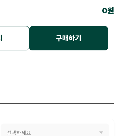
0원
니
구매하기