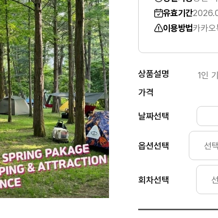
유효기간
2026.
이용방법
카카오
상품설명
1인 기
가격
날짜선택
옵션선택
회차선택