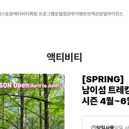
 레스토랑
액티비티
체험 프로그램
호텔정관루
이벤트
연계관광
얼라이언스
액티비티
[SPRING]
남이섬 트레킹
시즌 4월~6
당일사용
당일 