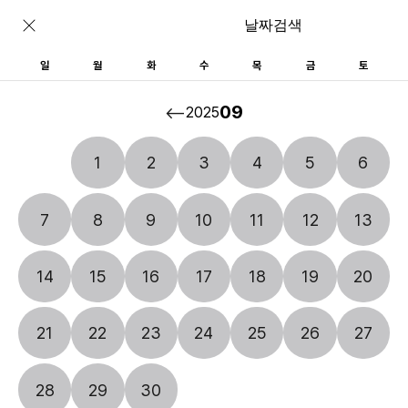
날짜검색
일
월
화
수
목
금
토
호텔정관루
09
<--
2025
1
2
3
4
5
6
7
8
9
10
11
12
13
14
15
16
17
18
19
20
21
22
23
24
25
26
27
28
29
30
[본관(기준 2인/ 최대 2인)]