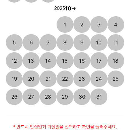
더블룸
10
->
2025
숙박금액
102,000원 ~
(1박기준)
숙박일수
박
1
2
3
4
입실일
5
6
7
8
9
10
11
퇴실일
12
13
14
15
16
17
18
날짜선택
추가옵션
■ 인원 추가(36개월~초등생)
19
20
21
22
23
24
25
▪ 최대 1인 가능, 1박당 요금 부과
▪ 침구(요, 이불, 베개) 포함
30,000
26
27
28
29
30
31
0원
0원
총 결제금액
* 반드시 입실일과 퇴실일을 선택하고 확인을 눌러주세요.